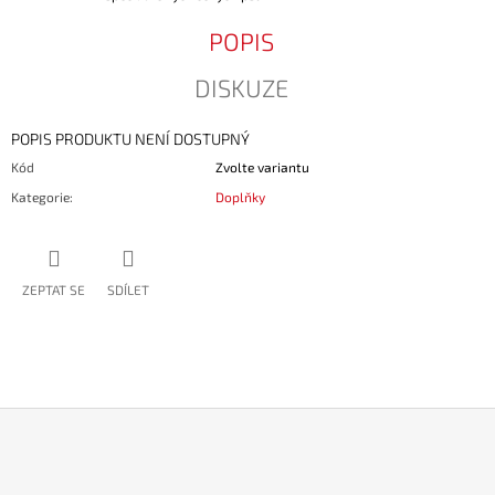
POPIS
DISKUZE
POPIS PRODUKTU NENÍ DOSTUPNÝ
Kód
Zvolte variantu
Kategorie
:
Doplňky
ZEPTAT SE
SDÍLET
Z
Á