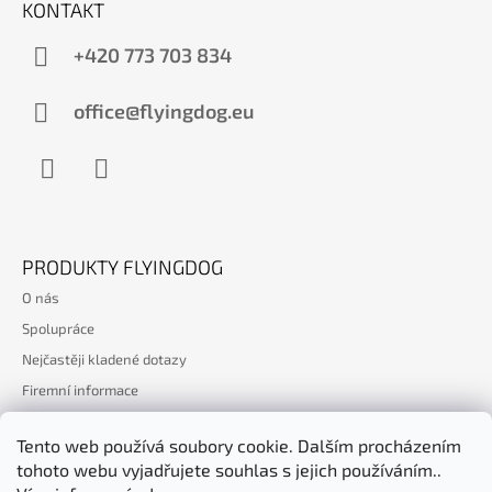
KONTAKT
P
A
+420 773 703 834
T
Í
office@flyingdog.eu
Facebook
WhatsApp
PRODUKTY FLYINGDOG
O nás
Spolupráce
Nejčastěji kladené dotazy
Firemní informace
Kontakt
Tento web používá soubory cookie. Dalším procházením
tohoto webu vyjadřujete souhlas s jejich používáním..