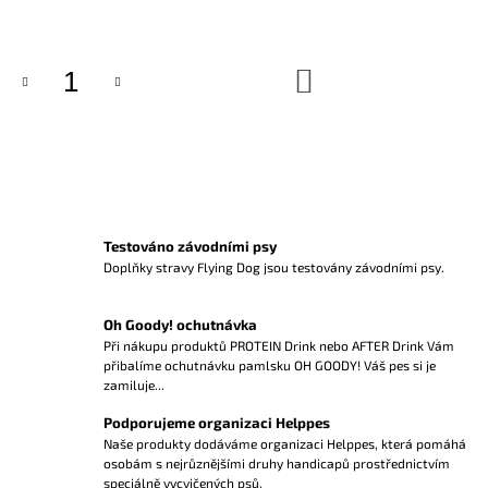
cena:
J
E
M
DO
E
KOŠÍKU
MINERAL
DRINK
NA
CESTY
205
Kč
Testováno závodními psy
Doplňky stravy Flying Dog jsou testovány závodními psy.
Oh Goody! ochutnávka
Při nákupu produktů PROTEIN Drink nebo AFTER Drink Vám
přibalíme ochutnávku pamlsku OH GOODY! Váš pes si je
zamiluje...
Podporujeme organizaci Helppes
Naše produkty dodáváme organizaci Helppes, která pomáhá
osobám s nejrůznějšími druhy handicapů prostřednictvím
speciálně vycvičených psů.