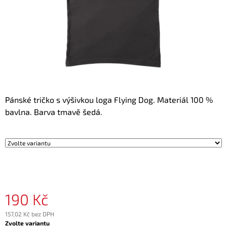
A
J
Í
T
?
Pánské tričko s výšivkou loga Flying Dog. Materiál 100 %
bavlna. Barva tmavě šedá.
HLEDAT
D
O
P
O
190 Kč
R
U
157,02 Kč bez DPH
Č
Měrná
Zvolte variantu
U