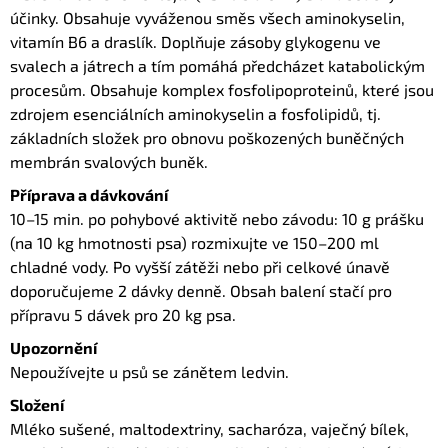
účinky. Obsahuje vyváženou směs všech aminokyselin,
vitamín B6 a draslík. Doplňuje zásoby glykogenu ve
svalech a játrech a tím pomáhá předcházet katabolickým
procesům. Obsahuje komplex fosfolipoproteinů, které jsou
zdrojem esenciálních aminokyselin a fosfolipidů, tj.
základních složek pro obnovu poškozených buněčných
membrán svalových buněk.
Příprava a dávkování
10–15 min. po pohybové aktivitě nebo závodu: 10 g prášku
(na 10 kg hmotnosti psa) rozmixujte ve 150–200 ml
chladné vody. Po vyšší zátěži nebo při celkové únavě
doporučujeme 2 dávky denně. Obsah balení stačí pro
přípravu 5 dávek pro 20 kg psa.
Upozornění
Nepoužívejte u psů se zánětem ledvin.
Složení
Mléko sušené, maltodextriny, sacharóza, vaječný bílek,