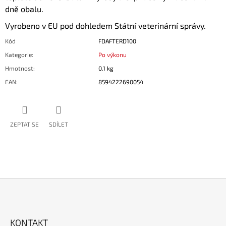
dně obalu.
Vyrobeno v EU pod dohledem Státní veterinární správy.
Kód
FDAFTERD100
Kategorie
:
Po výkonu
Hmotnost
:
0.1 kg
EAN
:
8594222690054
ZEPTAT SE
SDÍLET
Z
Á
KONTAKT