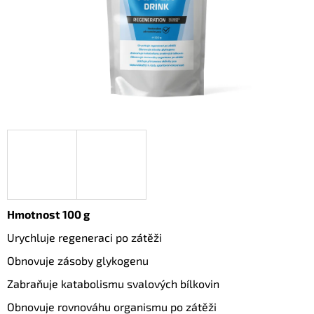
A
J
Í
T
?
HLEDAT
Hmotnost 100 g
D
O
Urychluje regeneraci po zátěži
P
O
Obnovuje zásoby glykogenu
R
Zabraňuje katabolismu svalových bílkovin
U
Č
Obnovuje rovnováhu organismu po zátěži
U