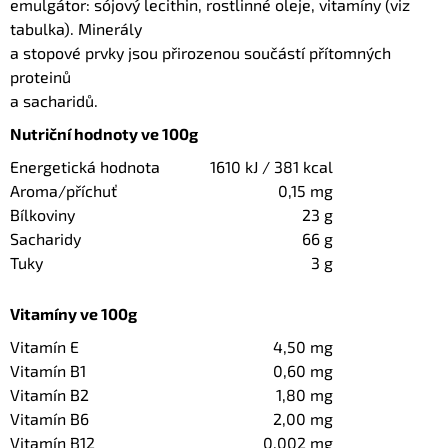
emulgátor: sójový lecithin, rostlinné oleje, vitamíny (viz
tabulka). Minerály
a stopové prvky jsou přirozenou součástí přítomných
proteinů
a sacharidů.
Nutriční hodnoty ve 100g
Energetická hodnota
1610 kJ / 381 kcal
Aroma/příchuť
0,15 mg
Bílkoviny
23 g
Sacharidy
66 g
Tuky
3 g
Vitamíny ve 100g
Vitamín E
4,50 mg
Vitamín B1
0,60 mg
Vitamín B2
1,80 mg
Vitamín B6
2,00 mg
Vitamín B12
0,002 mg