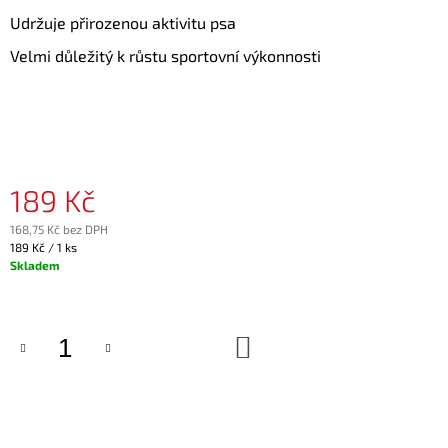
J
Udržuje přirozenou aktivitu psa
E
M
Velmi důležitý k růstu sportovní výkonnosti
E
OH
GOODY!
NATURAL
55
189 Kč
Kč
168,75 Kč bez DPH
Měrná
189 Kč / 1 ks
cena:
Skladem
DO
KOŠÍKU