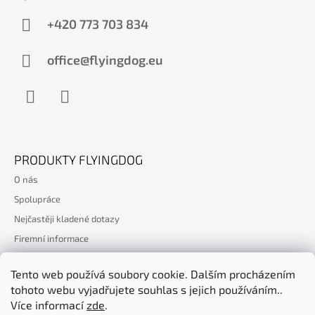
P
A
+420 773 703 834
T
Í
office@flyingdog.eu
Facebook
WhatsApp
PRODUKTY FLYINGDOG
O nás
Spolupráce
Nejčastěji kladené dotazy
Firemní informace
Kontakt
Tento web používá soubory cookie. Dalším procházením
tohoto webu vyjadřujete souhlas s jejich používáním..
Více informací
zde
.