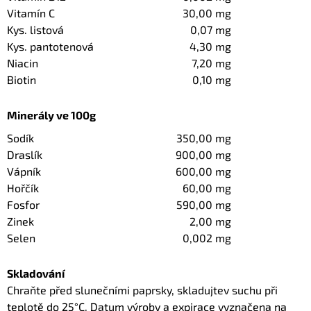
Vitamín C
30,00 mg
Kys. listová
0,07 mg
Kys. pantotenová
4,30 mg
Niacin
7,20 mg
Biotin
0,10 mg
Minerály ve 100g
Sodík
350,00 mg
Draslík
900,00 mg
Vápník
600,00 mg
Hořčík
60,00 mg
Fosfor
590,00 mg
Zinek
2,00 mg
Selen
0,002 mg
Skladování
Chraňte před slunečními paprsky, skladujtev suchu při
teplotě do 25°C. Datum výroby a expirace vyznačena na