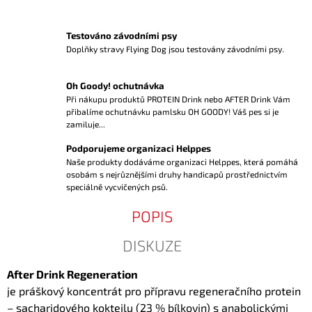
Testováno závodními psy
Doplňky stravy Flying Dog jsou testovány závodními psy.
Oh Goody! ochutnávka
Při nákupu produktů PROTEIN Drink nebo AFTER Drink Vám
přibalíme ochutnávku pamlsku OH GOODY! Váš pes si je
zamiluje...
Podporujeme organizaci Helppes
Naše produkty dodáváme organizaci Helppes, která pomáhá
osobám s nejrůznějšími druhy handicapů prostřednictvím
speciálně vycvičených psů.
POPIS
DISKUZE
After Drink Regeneration
je práškový koncentrát pro přípravu regeneračního protein
– sacharidového koktejlu (23 % bílkovin) s anabolickými